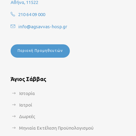
Αθήνα, 11522
210 64 09 000
info@agsavvas-hosp.gr
Περιοχή Προμηθευτών
Άγιος Σάββας
Ιστορία
Ιατροί
Δωρεές
Μηνιαία Εκτέλεση Προϋπολογισμού