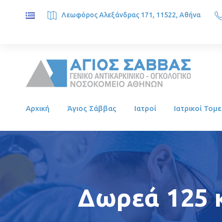
Λεωφόρος Αλεξάνδρας 171, 11522, Αθήνα
SAINT SAVVAS ONCOLOGY HOSPITAL, Alexandras Ave. 171, 1
Αρχική
Άγιος Σάββας
Ιατροί
Ιατρικοί Τομε
Δωρεά 125 