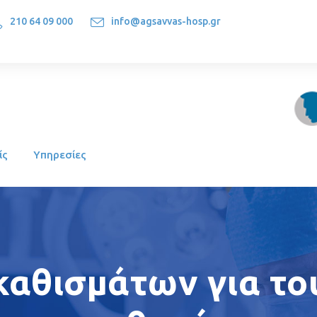
210 64 09 000
info@agsavvas-hosp.gr
1522, Athens-Greece
ίς
Υπηρεσίες
καθισμάτων για το