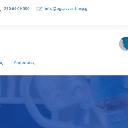
210 64 09 000
info@agsavvas-hosp.gr
1522, Athens-Greece
ίς
Υπηρεσίες