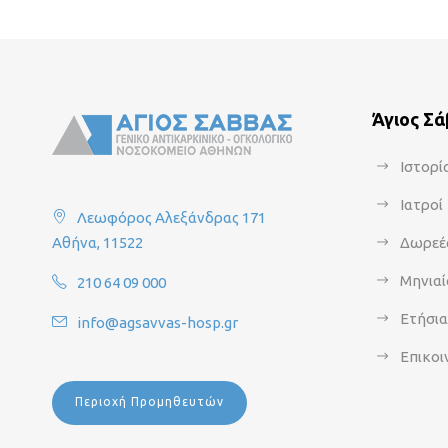
Άγιος Σ
Ιστορί
Ιατροί
Λεωφόρος Αλεξάνδρας 171
Αθήνα, 11522
Δωρεέ
Μηνιαί
210 64 09 000
Ετήσι
info@agsavvas-hosp.gr
Επικοι
Περιοχή Προμηθευτών