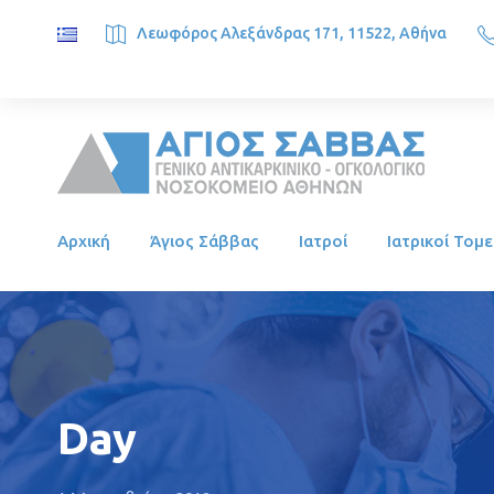
Λεωφόρος Αλεξάνδρας 171, 11522, Αθήνα
SAINT SAVVAS ONCOLOGY HOSPITAL, Alexandras Ave. 171, 1
Αρχική
Άγιος Σάββας
Ιατροί
Ιατρικοί Τομε
Day