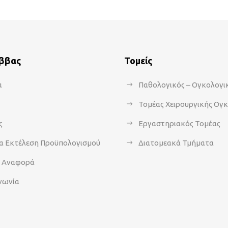
άββας
Τομείς
α
Παθολογικός – Ογκολογι
Τομέας Χειρουργικής Ογ
ς
Εργαστηριακός Τομέας
α Εκτέλεση Προϋπολογισμού
Διατομεακά Τμήματα
α Αναφορά
νωνία