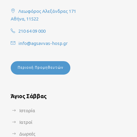
Λεωφόρος Αλεξάνδρας 171
Αθήνα, 11522
210 64 09 000
info@agsavvas-hosp.gr
Περιοχή Προμηθευτών
Άγιος Σάββας
Ιστορία
Ιατροί
Δωρεές