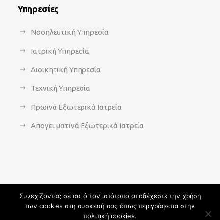
Υπηρεσίες
Νοσηλευτική Υπηρεσία
Ιατρική Υπηρεσία
Διοικητική Υπηρεσία
Τεχνική Υπηρεσία
Πρωινά Εξωτερικά Ιατρεία
Απογευματινά Εξωτερικά Ιατρεία
Συνεχίζοντας σε αυτό τον ιστότοπο αποδέχεστε την χρήση
των cookies στη συσκευή σας όπως περιγράφεται στην
Copyright 2021 - agsavvas-hosp.gr - All Rights Reserved | An
πολιτική cookies.