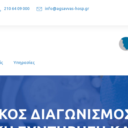
210 64 09 000
info@agsavvas-hosp.gr
1522, Athens-Greece
ίς
Υπηρεσίες
ΚΟΣ ΔΙΑΓΩΝΙΣΜΟΣ