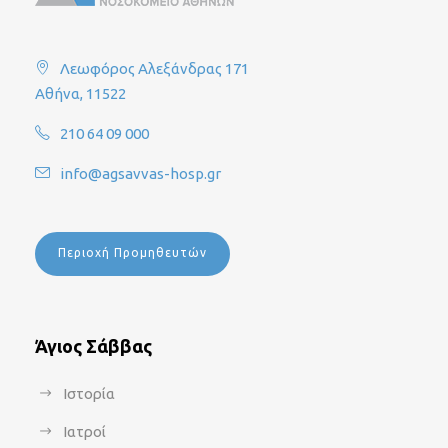
Λεωφόρος Αλεξάνδρας 171
Αθήνα, 11522
210 64 09 000
info@agsavvas-hosp.gr
Περιοχή Προμηθευτών
Άγιος Σάββας
Ιστορία
Ιατροί