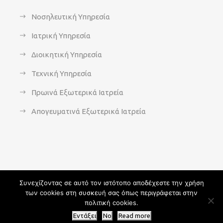
Νοσηλευτική Υπηρεσία
Ιατρική Υπηρεσία
Διοικητική Υπηρεσία
Τεχνική Υπηρεσία
Πρωινά Εξωτερικά Ιατρεία
Απογευματινά Εξωτερικά Ιατρεία
Συνεχίζοντας σε αυτό τον ιστότοπο αποδέχεστε την χρήση
των cookies στη συσκευή σας όπως περιγράφεται στην
Copyright 2021 - agsavvas-hosp.gr - All Rights Reserved | An
πολιτική cookies.
Optisoft
Web-Creation powered by
Afternet
Εντάξει
No
Read more