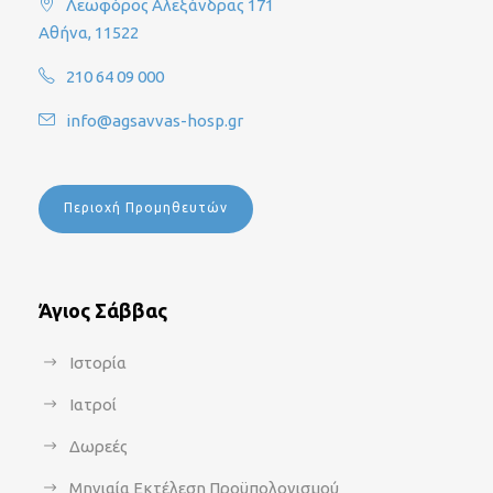
Λεωφόρος Αλεξάνδρας 171
Αθήνα, 11522
210 64 09 000
info@agsavvas-hosp.gr
Περιοχή Προμηθευτών
Άγιος Σάββας
Ιστορία
Ιατροί
Δωρεές
Μηνιαία Εκτέλεση Προϋπολογισμού