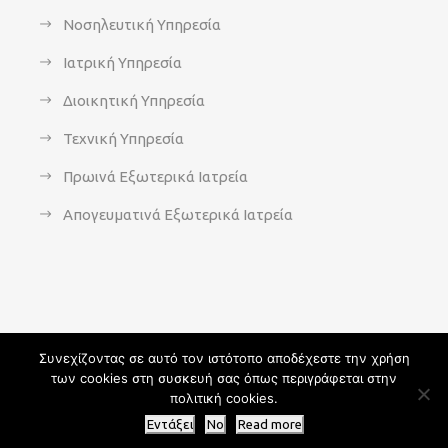
Νοσηλευτική Υπηρεσία
Ιατρική Υπηρεσία
Διοικητική Υπηρεσία
Τεχνική Υπηρεσία
Πρωινά Εξωτερικά Ιατρεία
Απογευματινά Εξωτερικά Ιατρεία
Συνεχίζοντας σε αυτό τον ιστότοπο αποδέχεστε την χρήση
των cookies στη συσκευή σας όπως περιγράφεται στην
Copyright 2021 - agsavvas-hosp.gr - All Rights Reserved | An
πολιτική cookies.
Optisoft
Web-Creation powered by
Afternet
Εντάξει
No
Read more