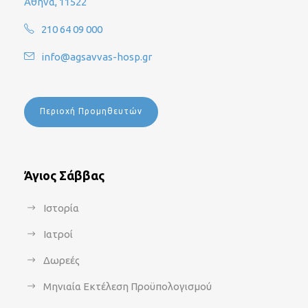
Αθήνα, 11522
210 64 09 000
info@agsavvas-hosp.gr
Περιοχή Προμηθευτών
Άγιος Σάββας
Ιστορία
Ιατροί
Δωρεές
Μηνιαία Εκτέλεση Προϋπολογισμού