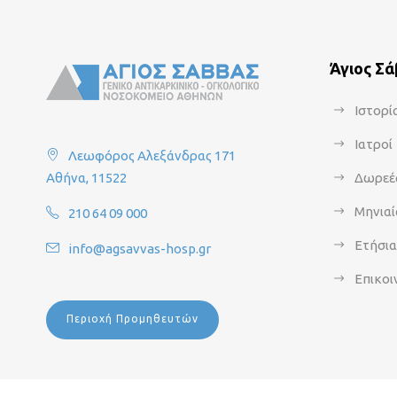
Άγιος Σ
Ιστορί
Ιατροί
Λεωφόρος Αλεξάνδρας 171
Αθήνα, 11522
Δωρεέ
Μηνιαί
210 64 09 000
Ετήσι
info@agsavvas-hosp.gr
Επικοι
Περιοχή Προμηθευτών