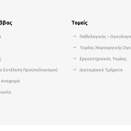
άββας
Τομείς
α
Παθολογικός – Ογκολογι
Τομέας Χειρουργικής Ογ
ς
Εργαστηριακός Τομέας
α Εκτέλεση Προϋπολογισμού
Διατομεακά Τμήματα
α Αναφορά
νωνία