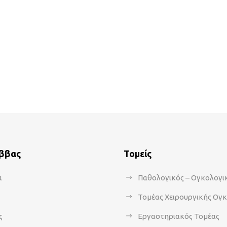
άββας
Τομείς
α
Παθολογικός – Ογκολογι
Τομέας Χειρουργικής Ογ
ς
Εργαστηριακός Τομέας