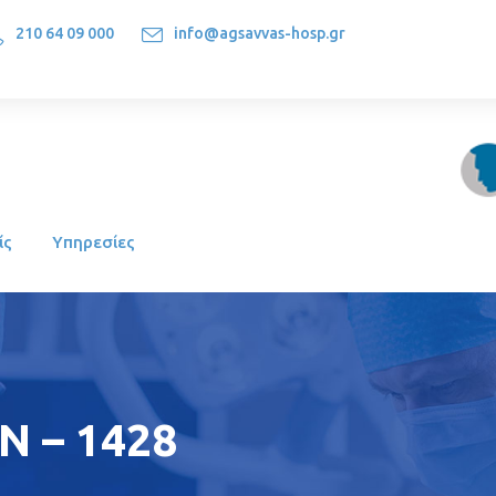
210 64 09 000
info@agsavvas-hosp.gr
1522, Athens-Greece
ίς
Υπηρεσίες
 – 1428