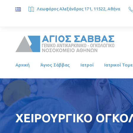
Λεωφόρος Αλεξάνδρας 171, 11522, Αθήνα
SAINT SAVVAS ONCOLOGY HOSPITAL, Alexandras Ave. 171, 1
Αρχική
Άγιος Σάββας
Ιατροί
Ιατρικοί Τομε
ΧΕΙΡΟΥΡΓΙΚΟ ΟΓΚΟΛ