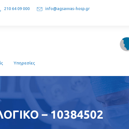
210 64 09 000
info@agsavvas-hosp.gr
1522, Athens-Greece
ίς
Υπηρεσίες
ΟΓΙΚΟ – 10384502