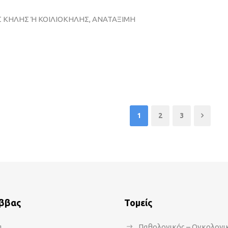
 ΚΗΛΗΣ Ή ΚΟΙΛΙΟΚΗΛΗΣ, ΑΝΑΤΑΞΙΜΗ
1
2
3
άββας
Τομείς
α
Παθολογικός – Ογκολογι