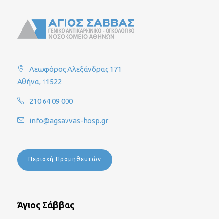
Λεωφόρος Αλεξάνδρας 171
Αθήνα, 11522
210 64 09 000
info@agsavvas-hosp.gr
Περιοχή Προμηθευτών
Άγιος Σάββας