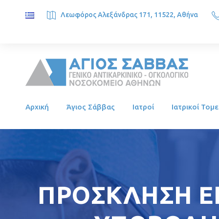
Λεωφόρος Αλεξάνδρας 171, 11522, Αθήνα
SAINT SAVVAS ONCOLOGY HOSPITAL, Alexandras Ave. 171, 1
Αρχική
Άγιος Σάββας
Ιατροί
Ιατρικοί Τομε
ΠΡΟΣΚΛΗΣΗ Ε