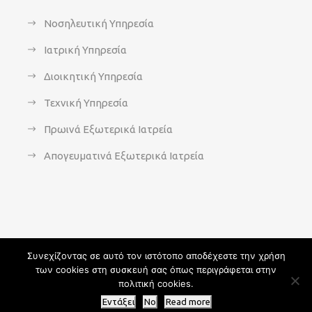
Νοσηλευτική Υπηρεσία
Ιατρική Υπηρεσία
Διοικητική Υπηρεσία
Τεχνική Υπηρεσία
Πρωινά Εξωτερικά Ιατρεία
Απογευματινά Εξωτερικά Ιατρεία
Συνεχίζοντας σε αυτό τον ιστότοπο αποδέχεστε την χρήση
των cookies στη συσκευή σας όπως περιγράφεται στην
Copyright 2021 - agsavvas-hosp.gr - All Rights Reserved | An
πολιτική cookies.
Optisoft
Web-Creation powered by
Afternet
Εντάξει
No
Read more