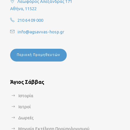
Λεωφόρος Αλεξάνδρας 171
Αθήνα, 11522
210 64 09 000
info@agsavvas-hosp.gr
Περιοχή Προμηθευτών
Άγιος Σάββας
Ιστορία
Ιατροί
Δωρεές
Μηνιαία Εκτέλεση Προϋπολογισμού