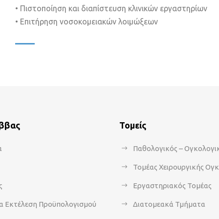
• Πιστοποίηση και διαπίστευση κλινικών εργαστηρίων
• Επιτήρηση νοσοκομειακών λοιμώξεων
άββας
Τομείς
α
Παθολογικός – Ογκολογι
Τομέας Χειρουργικής Ογ
ς
Εργαστηριακός Τομέας
α Εκτέλεση Προϋπολογισμού
Διατομεακά Τμήματα