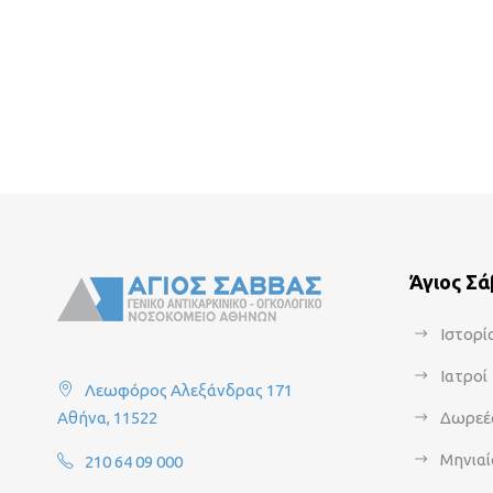
Άγιος Σ
Ιστορί
Ιατροί
Λεωφόρος Αλεξάνδρας 171
Αθήνα, 11522
Δωρεέ
Μηνιαί
210 64 09 000