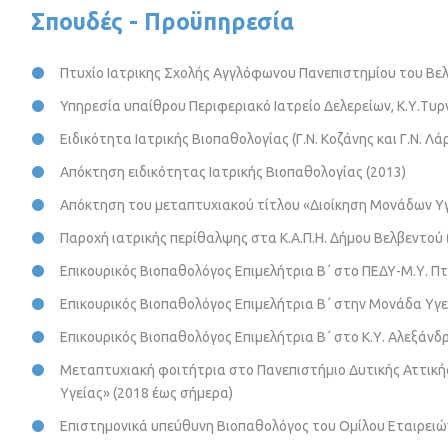
Σπουδές - Προϋπηρεσία
Πτυχίο Ιατρικης Σχολής Αγγλόφωνου Πανεπιστημίου του Βελ
Υπηρεσία υπαίθρου Περιφεριακό Ιατρείο Δελερείων, Κ.Υ.Τυρ
Ειδικότητα Ιατρικής Βιοπαθολογίας (Γ.Ν. Κοζάνης και Γ.Ν. Λά
Απόκτηση ειδικότητας Ιατρικής Βιοπαθολογίας (2013)
Απόκτηση του μεταπτυχιακού τίτλου «Διοίκηση Μονάδων Υγ
Παροχή ιατρικής περίθαλψης στα Κ.Α.Π.Η. Δήμου Βελβεντού 
Επικουρικός Βιοπαθολόγος Επιμελήτρια Β΄ στο ΠΕΔΥ-Μ.Υ. Π
Επικουρικός Βιοπαθολόγος Επιμελήτρια Β΄ στην Μονάδα Υγε
Επικουρικός Βιοπαθολόγος Επιμελήτρια Β΄ στο Κ.Υ. Αλεξάνδ
Μεταπτυχιακή φοιτήτρια στο Πανεπιστήμιο Δυτικής Αττική
Υγείας» (2018 έως σήμερα)
Επιστημονικά υπεύθυνη Βιοπαθολόγος του Ομίλου Εταιρειών