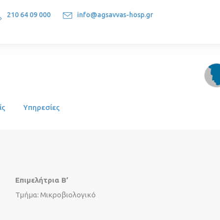
210 64 09 000
info@agsavvas-hosp.gr
1522, Athens-Greece
ίς
Υπηρεσίες
Επιμελήτρια Β’
Τμήμα: Μικροβιολογικό