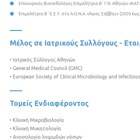
Επικουρικός Βιοπαθολόγος Επιμελήτρια Β΄ Γ.Ν. Αθηνών «ΚΑΤ
Επιμελήτρια Β΄ Ε.Σ.Υ. στο Α.Ο.Ν.Α. «Άγιος Σάββας» (2020 έω
Μέλος σε Ιατρικούς Συλλόγους - Εται
• Ιατρικός Σύλλογος Αθηνών
• General Medical Council (GMC)
• European Society of Clinical Microbiology and Infectio
Τομείς Ενδιαφέροντος
• Κλινική Μικροβιολογία
• Κλινική Μυκητολογία
• Ανοσολογία λοιμωδών νόσων