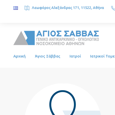
Λεωφόρος Αλεξάνδρας 171, 11522, Αθήνα
SAINT SAVVAS ONCOLOGY HOSPITAL, Alexandras Ave. 171, 1
Αρχική
Άγιος Σάββας
Ιατροί
Ιατρικοί Τομε