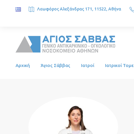
Λεωφόρος Αλεξάνδρας 171, 11522, Αθήνα
SAINT SAVVAS ONCOLOGY HOSPITAL, Alexandras Ave. 171, 1
Αρχική
Άγιος Σάββας
Ιατροί
Ιατρικοί Τομε