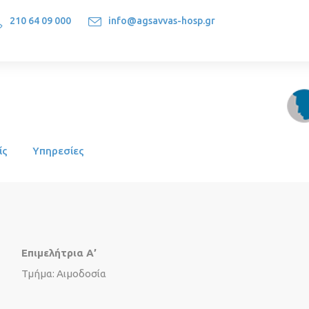
210 64 09 000
info@agsavvas-hosp.gr
1522, Athens-Greece
ίς
Υπηρεσίες
Επιμελήτρια Α’
Τμήμα: Αιμοδοσία