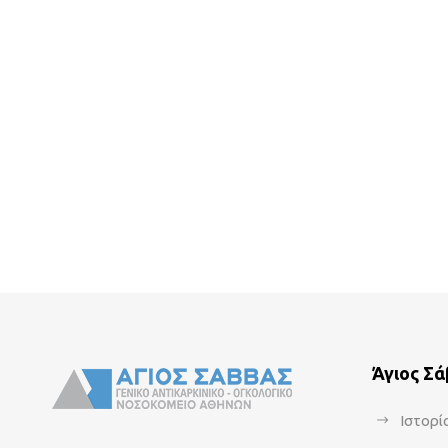
Άγιος Σ
Ιστορί