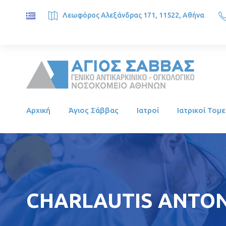
Λεωφόρος Αλεξάνδρας 171, 11522, Αθήνα
SAINT SAVVAS ONCOLOGY HOSPITAL, Alexandras Ave. 171, 1
Αρχική
Άγιος Σάββας
Ιατροί
Ιατρικοί Τομε
CHARLAUTIS ANTO