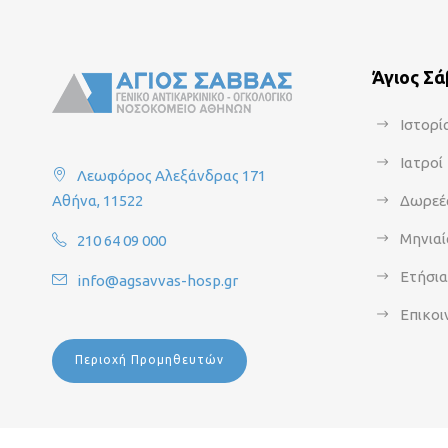
Άγιος Σ
Ιστορί
Ιατροί
Λεωφόρος Αλεξάνδρας 171
Αθήνα, 11522
Δωρεέ
Μηνιαί
210 64 09 000
Ετήσι
info@agsavvas-hosp.gr
Επικοι
Περιοχή Προμηθευτών