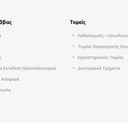
άββας
Τομείς
α
Παθολογικός – Ογκολογι
Τομέας Χειρουργικής Ογ
ς
Εργαστηριακός Τομέας
α Εκτέλεση Προϋπολογισμού
Διατομεακά Τμήματα
α Αναφορά
νωνία