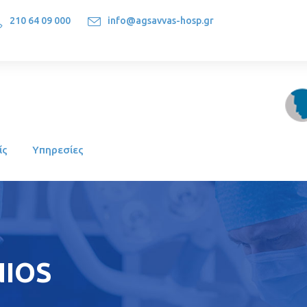
210 64 09 000
info@agsavvas-hosp.gr
1522, Athens-Greece
ίς
Υπηρεσίες
NIOS