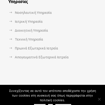
Υπηρεσίες
Νοσηλευτική Υπηρεσία
Ιατρική Υπηρεσία
Διοικητική Υπηρεσία
Τεχνική Υπηρεσία
Πρωινά Εξωτερικά Ιατρεία
Απογευματινά Εξωτερικά Ιατρεία
Συνεχίζοντας σε αυτό τον ιστότοπο αποδέχεστε την χρήση
των cookies στη συσκευή σας όπως περιγράφεται στην
Copyright 2021 - agsavvas-hosp.gr - All Rights Reserved | An
πολιτική cookies.
Optisoft
Web-Creation powered by
Afternet