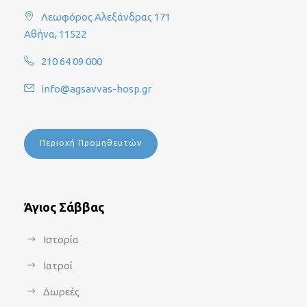
Λεωφόρος Αλεξάνδρας 171
Αθήνα, 11522
210 64 09 000
info@agsavvas-hosp.gr
Περιοχή Προμηθευτών
Άγιος Σάββας
Ιστορία
Ιατροί
Δωρεές