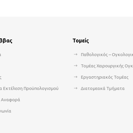
άββας
Τομείς
α
Παθολογικός – Ογκολογι
Τομέας Χειρουργικής Ογ
ς
Εργαστηριακός Τομέας
α Εκτέλεση Προϋπολογισμού
Διατομεακά Τμήματα
α Αναφορά
νωνία