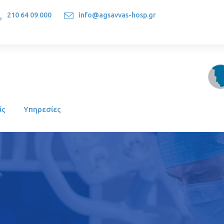
210 64 09 000
info@agsavvas-hosp.gr
1522, Athens-Greece
ίς
Υπηρεσίες