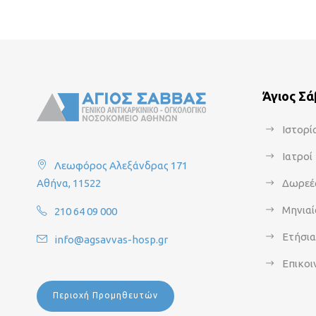
Άγιος Σ
Ιστορί
Ιατροί
Λεωφόρος Αλεξάνδρας 171
Αθήνα, 11522
Δωρεέ
Μηνιαί
210 64 09 000
Ετήσι
info@agsavvas-hosp.gr
Επικοι
Περιοχή Προμηθευτών