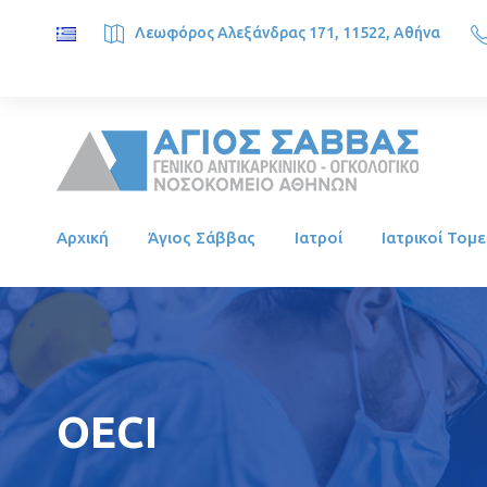
Λεωφόρος Αλεξάνδρας 171, 11522, Αθήνα
SAINT SAVVAS ONCOLOGY HOSPITAL, Alexandras Ave. 171, 1
Αρχική
Άγιος Σάββας
Ιατροί
Ιατρικοί Τομε
OECI