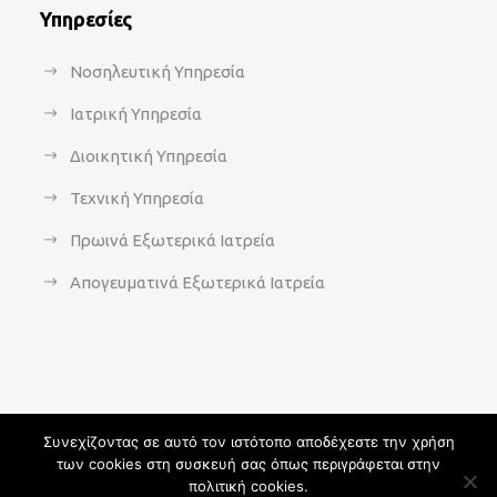
Υπηρεσίες
Νοσηλευτική Υπηρεσία
Ιατρική Υπηρεσία
Διοικητική Υπηρεσία
Τεχνική Υπηρεσία
Πρωινά Εξωτερικά Ιατρεία
Απογευματινά Εξωτερικά Ιατρεία
Συνεχίζοντας σε αυτό τον ιστότοπο αποδέχεστε την χρήση
των cookies στη συσκευή σας όπως περιγράφεται στην
Copyright 2021 - agsavvas-hosp.gr - All Rights Reserved | An
πολιτική cookies.