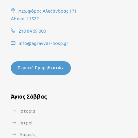
Λεωφόρος Αλεξάνδρας 171
Αθήνα, 11522
210 64 09 000
info@agsavvas-hosp.gr
Περιοχή Προμηθευτών
Άγιος Σάββας
Ιστορία
Ιατροί
Δωρεές