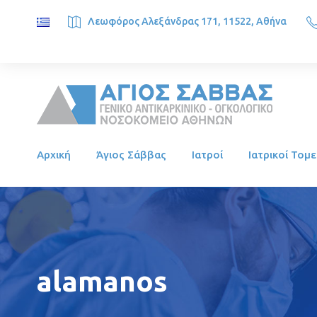
Λεωφόρος Αλεξάνδρας 171, 11522, Αθήνα
SAINT SAVVAS ONCOLOGY HOSPITAL, Alexandras Ave. 171, 1
Αρχική
Άγιος Σάββας
Ιατροί
Ιατρικοί Τομε
alamanos