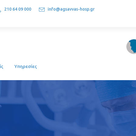
210 64 09 000
info@agsavvas-hosp.gr
1522, Athens-Greece
ίς
Υπηρεσίες