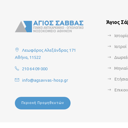
Άγιος Σ
Ιστορί
Ιατροί
Λεωφόρος Αλεξάνδρας 171
Αθήνα, 11522
Δωρεέ
Μηνιαί
210 64 09 000
Ετήσι
info@agsavvas-hosp.gr
Επικοι
Περιοχή Προμηθευτών