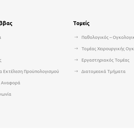
άββας
Τομείς
α
Παθολογικός – Ογκολογι
Τομέας Χειρουργικής Ογ
ς
Εργαστηριακός Τομέας
α Εκτέλεση Προϋπολογισμού
Διατομεακά Τμήματα
α Αναφορά
νωνία