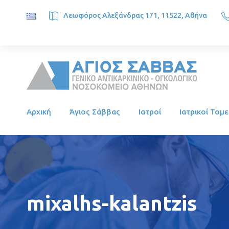
Λεωφόρος Αλεξάνδρας 171, 11522, Αθήνα
SAINT SAVVAS ONCOLOGY HOSPITAL, Alexandras Ave. 171, 1
Αρχική
Άγιος Σάββας
Ιατροί
Ιατρικοί Τομε
mixalhs-kalantzis