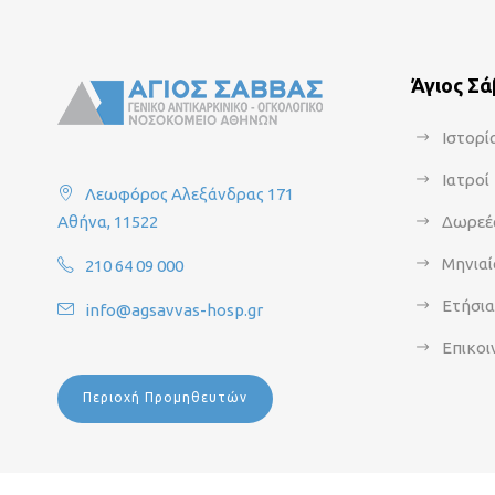
Άγιος Σ
Ιστορί
Ιατροί
Λεωφόρος Αλεξάνδρας 171
Αθήνα, 11522
Δωρεέ
Μηνιαί
210 64 09 000
Ετήσι
info@agsavvas-hosp.gr
Επικοι
Περιοχή Προμηθευτών