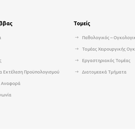
άββας
Τομείς
α
Παθολογικός – Ογκολογι
Τομέας Χειρουργικής Ογ
ς
Εργαστηριακός Τομέας
α Εκτέλεση Προϋπολογισμού
Διατομεακά Τμήματα
α Αναφορά
νωνία