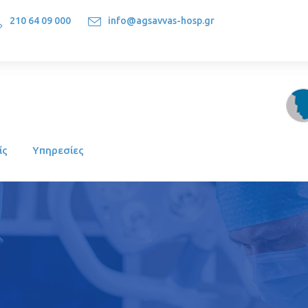
210 64 09 000
info@agsavvas-hosp.gr
1522, Athens-Greece
ίς
Υπηρεσίες