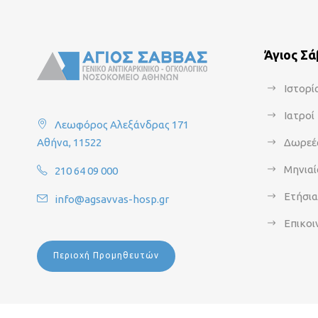
Άγιος Σ
Ιστορί
Ιατροί
Λεωφόρος Αλεξάνδρας 171
Αθήνα, 11522
Δωρεέ
Μηνιαί
210 64 09 000
Ετήσι
info@agsavvas-hosp.gr
Επικοι
Περιοχή Προμηθευτών