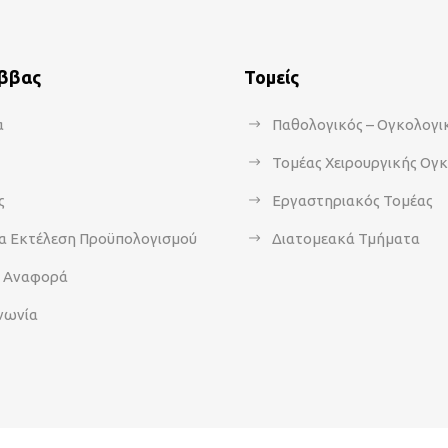
άββας
Τομείς
α
Παθολογικός – Ογκολογι
Τομέας Χειρουργικής Ογ
ς
Εργαστηριακός Τομέας
α Εκτέλεση Προϋπολογισμού
Διατομεακά Τμήματα
α Αναφορά
νωνία