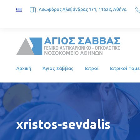
Λεωφόρος Αλεξάνδρας 171, 11522, Αθήνα
SAINT SAVVAS ONCOLOGY HOSPITAL, Alexandras Ave. 171, 1
Αρχική
Άγιος Σάββας
Ιατροί
Ιατρικοί Τομε
xristos-sevdalis