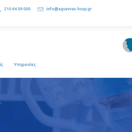
210 64 09 000
info@agsavvas-hosp.gr
1522, Athens-Greece
ίς
Υπηρεσίες