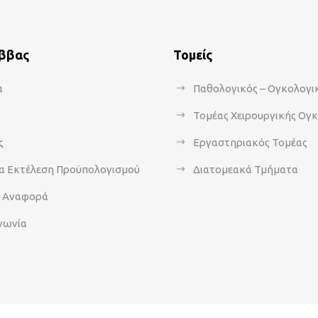
άββας
Τομείς
α
Παθολογικός – Ογκολογι
Τομέας Χειρουργικής Ογ
ς
Εργαστηριακός Τομέας
α Εκτέλεση Προϋπολογισμού
Διατομεακά Τμήματα
α Αναφορά
νωνία