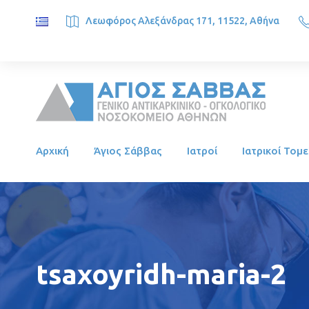
Λεωφόρος Αλεξάνδρας 171, 11522, Αθήνα
SAINT SAVVAS ONCOLOGY HOSPITAL, Alexandras Ave. 171, 1
Αρχική
Άγιος Σάββας
Ιατροί
Ιατρικοί Τομε
tsaxoyridh-maria-2