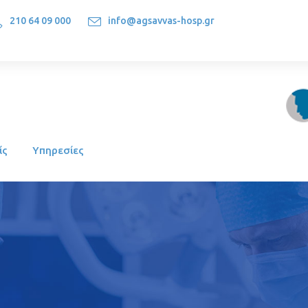
210 64 09 000
info@agsavvas-hosp.gr
1522, Athens-Greece
ίς
Υπηρεσίες