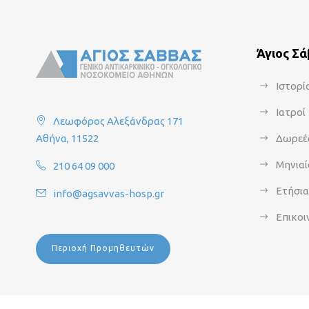
Άγιος Σ
Ιστορί
Ιατροί
Λεωφόρος Αλεξάνδρας 171
Αθήνα, 11522
Δωρεέ
Μηνιαί
210 64 09 000
Ετήσι
info@agsavvas-hosp.gr
Επικοι
Περιοχή Προμηθευτών