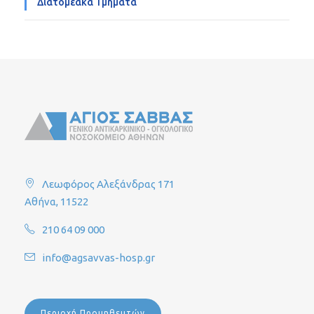
Διατομεακά Τμήματα
Λεωφόρος Αλεξάνδρας 171
Αθήνα, 11522
210 64 09 000
info@agsavvas-hosp.gr
Περιοχή Προμηθευτών