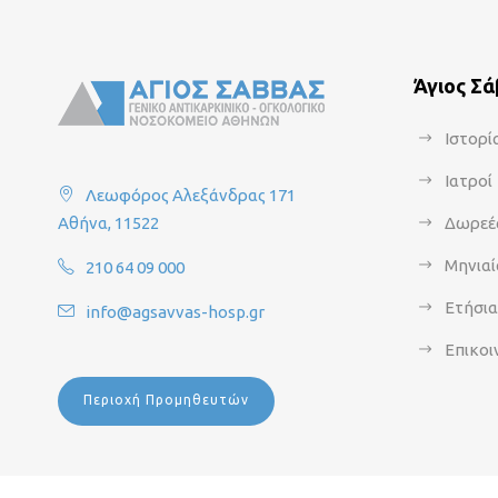
Άγιος Σ
Ιστορί
Ιατροί
Λεωφόρος Αλεξάνδρας 171
Αθήνα, 11522
Δωρεέ
Μηνιαί
210 64 09 000
Ετήσι
info@agsavvas-hosp.gr
Επικοι
Περιοχή Προμηθευτών