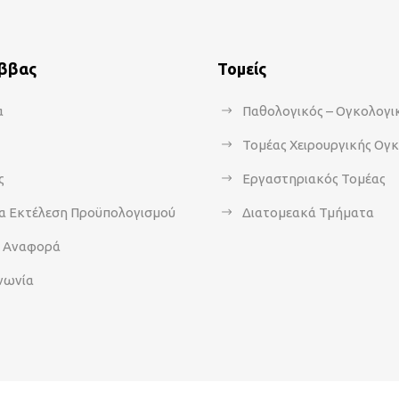
άββας
Τομείς
α
Παθολογικός – Ογκολογι
Τομέας Χειρουργικής Ογ
ς
Εργαστηριακός Τομέας
α Εκτέλεση Προϋπολογισμού
Διατομεακά Τμήματα
α Αναφορά
νωνία