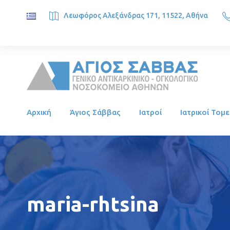
Λεωφόρος Αλεξάνδρας 171, 11522, Αθήνα
SAINT SAVVAS ONCOLOGY HOSPITAL, Alexandras Ave. 171, 1
Αρχική
Άγιος Σάββας
Ιατροί
Ιατρικοί Τομε
maria-rhtsina