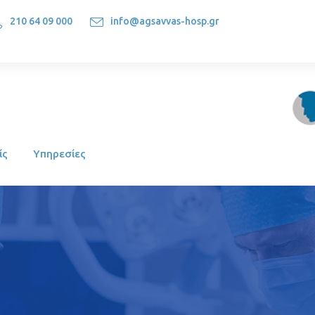
210 64 09 000
info@agsavvas-hosp.gr
1522, Athens-Greece
ίς
Υπηρεσίες