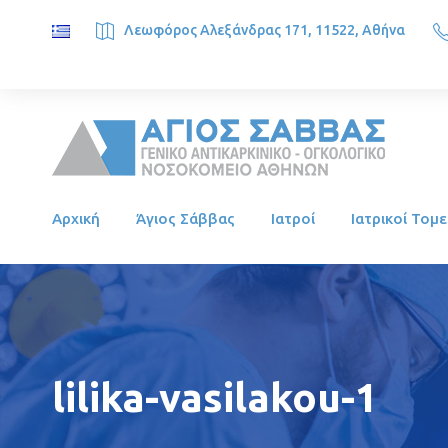
Λεωφόρος Αλεξάνδρας 171, 11522, Αθήνα
SAINT SAVVAS ONCOLOGY HOSPITAL, Alexandras Ave. 171, 1
Αρχική
Άγιος Σάββας
Ιατροί
Ιατρικοί Τομε
lilika-vasilakou-1