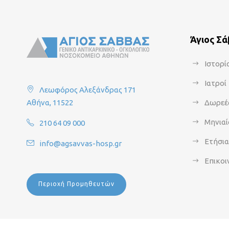
Άγιος Σ
Ιστορί
Ιατροί
Λεωφόρος Αλεξάνδρας 171
Αθήνα, 11522
Δωρεέ
Μηνιαί
210 64 09 000
Ετήσι
info@agsavvas-hosp.gr
Επικοι
Περιοχή Προμηθευτών