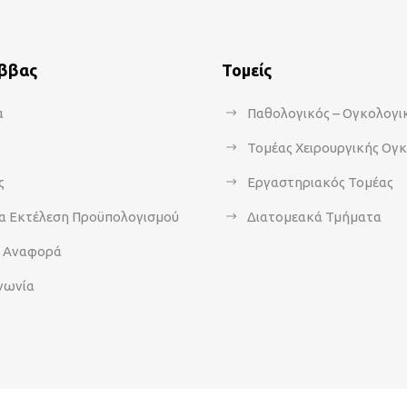
άββας
Τομείς
α
Παθολογικός – Ογκολογι
Τομέας Χειρουργικής Ογ
ς
Εργαστηριακός Τομέας
α Εκτέλεση Προϋπολογισμού
Διατομεακά Τμήματα
α Αναφορά
νωνία