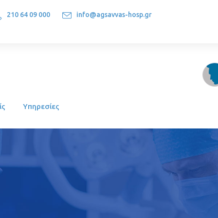
210 64 09 000
info@agsavvas-hosp.gr
1522, Athens-Greece
ίς
Υπηρεσίες