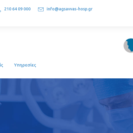
210 64 09 000
info@agsavvas-hosp.gr
1522, Athens-Greece
ίς
Υπηρεσίες