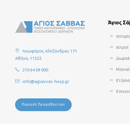
Άγιος Σ
Ιστορί
Ιατροί
Λεωφόρος Αλεξάνδρας 171
Αθήνα, 11522
Δωρεέ
Μηνιαί
210 64 09 000
Ετήσι
info@agsavvas-hosp.gr
Επικοι
Περιοχή Προμηθευτών