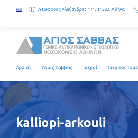
Λεωφόρος Αλεξάνδρας 171, 11522, Αθήνα
SAINT SAVVAS ONCOLOGY HOSPITAL, Alexandras Ave. 171, 1
Αρχική
Άγιος Σάββας
Ιατροί
Ιατρικοί Τομε
kalliopi-arkouli