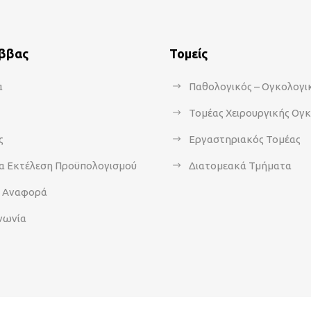
άββας
Τομείς
α
Παθολογικός – Ογκολογι
Τομέας Χειρουργικής Ογ
ς
Εργαστηριακός Τομέας
α Εκτέλεση Προϋπολογισμού
Διατομεακά Τμήματα
α Αναφορά
νωνία