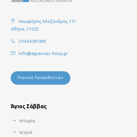
Λεωφόρος Αλεξάνδρας 171
Αθήνα, 11522
210 64 09 000
info@agsavvas-hosp.gr
Περιοχή Προμηθευτών
Άγιος Σάββας
Ιστορία
Ιατροί