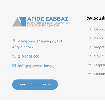
Άγιος Σ
Ιστορί
Ιατροί
Λεωφόρος Αλεξάνδρας 171
Αθήνα, 11522
Δωρεέ
Μηνιαί
210 64 09 000
Ετήσι
info@agsavvas-hosp.gr
Επικοι
Περιοχή Προμηθευτών