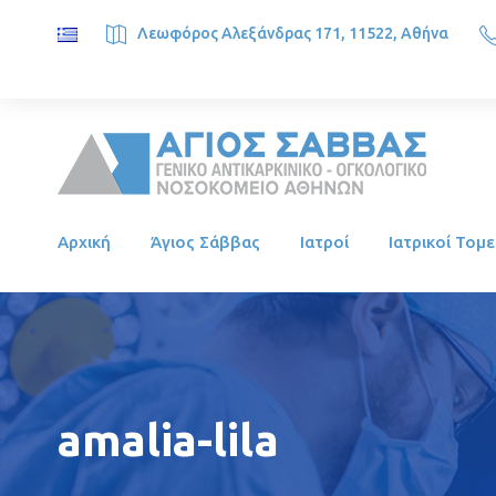
Λεωφόρος Αλεξάνδρας 171, 11522, Αθήνα
SAINT SAVVAS ONCOLOGY HOSPITAL, Alexandras Ave. 171, 1
Αρχική
Άγιος Σάββας
Ιατροί
Ιατρικοί Τομε
amalia-lila