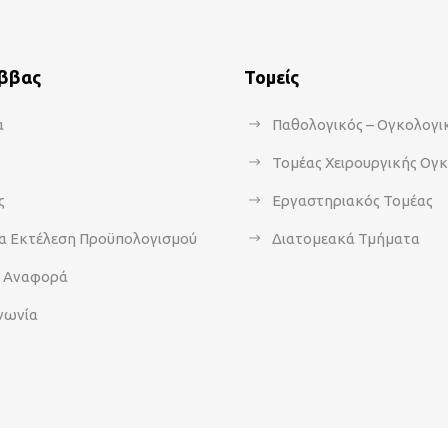
άββας
Τομείς
α
Παθολογικός – Ογκολογι
Τομέας Χειρουργικής Ογ
ς
Εργαστηριακός Τομέας
α Εκτέλεση Προϋπολογισμού
Διατομεακά Τμήματα
α Αναφορά
νωνία