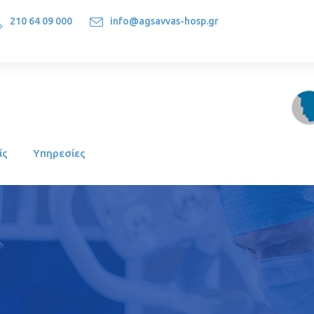
210 64 09 000
info@agsavvas-hosp.gr
1522, Athens-Greece
ίς
Υπηρεσίες