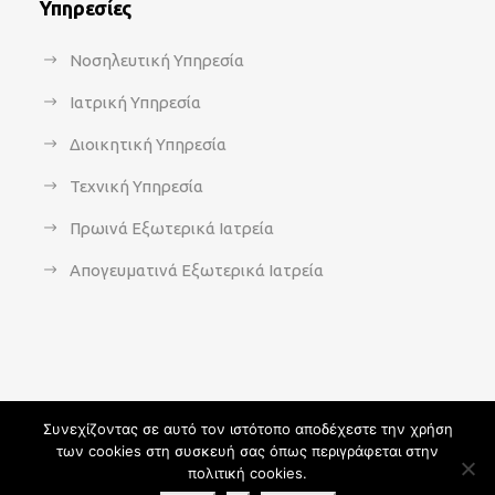
Υπηρεσίες
Νοσηλευτική Υπηρεσία
Ιατρική Υπηρεσία
Διοικητική Υπηρεσία
Τεχνική Υπηρεσία
Πρωινά Εξωτερικά Ιατρεία
Απογευματινά Εξωτερικά Ιατρεία
Συνεχίζοντας σε αυτό τον ιστότοπο αποδέχεστε την χρήση
των cookies στη συσκευή σας όπως περιγράφεται στην
Copyright 2021 - agsavvas-hosp.gr - All Rights Reserved | An
πολιτική cookies.
Optisoft
Web-Creation powered by
Afternet