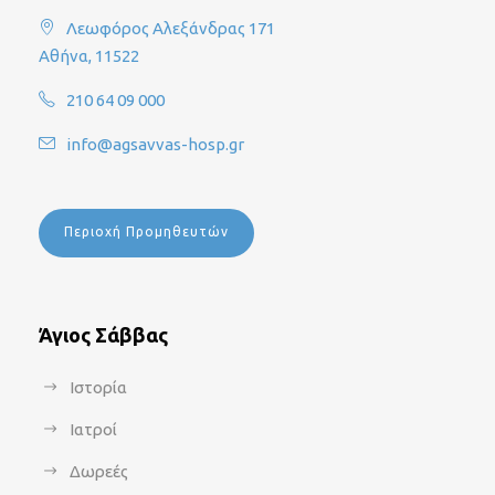
Λεωφόρος Αλεξάνδρας 171
Αθήνα, 11522
210 64 09 000
info@agsavvas-hosp.gr
Περιοχή Προμηθευτών
Άγιος Σάββας
Ιστορία
Ιατροί
Δωρεές