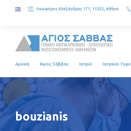
Λεωφόρος Αλεξάνδρας 171, 11522, Αθήνα
SAINT SAVVAS ONCOLOGY HOSPITAL, Alexandras Ave. 171, 1
Αρχική
Άγιος Σάββας
Ιατροί
Ιατρικοί Τομε
bouzianis