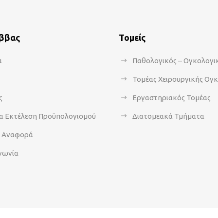
άββας
Τομείς
α
Παθολογικός – Ογκολογι
Τομέας Χειρουργικής Ογ
ς
Εργαστηριακός Τομέας
α Εκτέλεση Προϋπολογισμού
Διατομεακά Τμήματα
α Αναφορά
νωνία