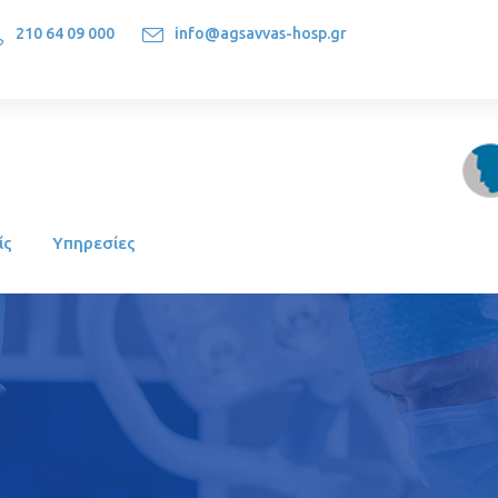
210 64 09 000
info@agsavvas-hosp.gr
1522, Athens-Greece
ίς
Υπηρεσίες