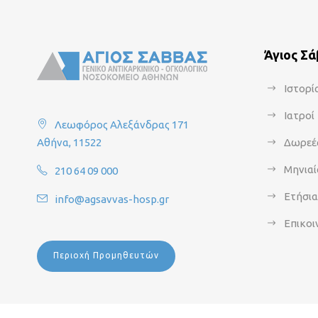
Άγιος Σ
Ιστορί
Ιατροί
Λεωφόρος Αλεξάνδρας 171
Αθήνα, 11522
Δωρεέ
Μηνιαί
210 64 09 000
Ετήσι
info@agsavvas-hosp.gr
Επικοι
Περιοχή Προμηθευτών