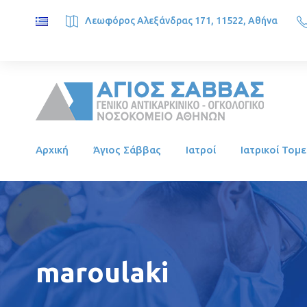
Λεωφόρος Αλεξάνδρας 171, 11522, Αθήνα
SAINT SAVVAS ONCOLOGY HOSPITAL, Alexandras Ave. 171, 1
Αρχική
Άγιος Σάββας
Ιατροί
Ιατρικοί Τομε
maroulaki