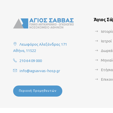
Άγιος Σ
Ιστορί
Ιατροί
Λεωφόρος Αλεξάνδρας 171
Αθήνα, 11522
Δωρεέ
Μηνιαί
210 64 09 000
Ετήσι
info@agsavvas-hosp.gr
Επικοι
Περιοχή Προμηθευτών