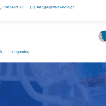
210 64 09 000
info@agsavvas-hosp.gr
1522, Athens-Greece
ίς
Υπηρεσίες