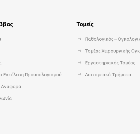
άββας
Τομείς
α
Παθολογικός – Ογκολογι
Τομέας Χειρουργικής Ογ
ς
Εργαστηριακός Τομέας
α Εκτέλεση Προϋπολογισμού
Διατομεακά Τμήματα
α Αναφορά
νωνία