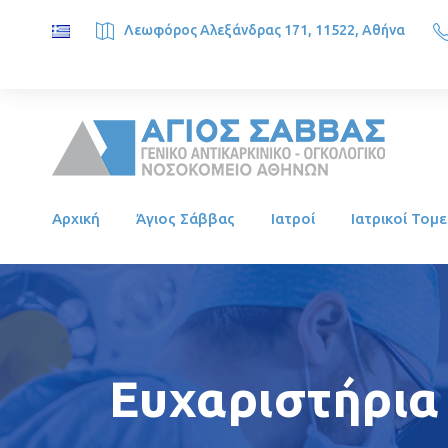
Λεωφόρος Αλεξάνδρας 171, 11522, Αθήνα
SAINT SAVVAS ONCOLOGY HOSPITAL, Alexandras Ave. 171, 1
Αρχική
Άγιος Σάββας
Ιατροί
Ιατρικοί Τομε
Ευχαριστήρια