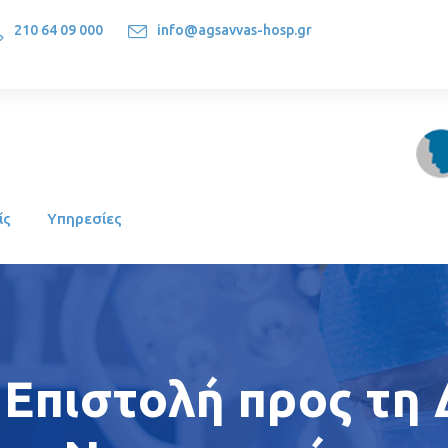
210 64 09 000
info@agsavvas-hosp.gr
1522, Athens-Greece
ίς
Υπηρεσίες
 Επιστολή προς τη 