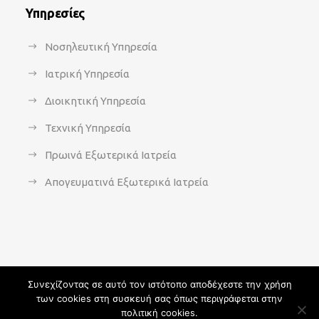
Υπηρεσίες
Νοσηλευτική Υπηρεσία
Ιατρική Υπηρεσία
Διοικητική Υπηρεσία
Τεχνική Υπηρεσία
Πρωινά Εξωτερικά Ιατρεία
Απογευματινά Εξωτερικά Ιατρεία
Συνεχίζοντας σε αυτό τον ιστότοπο αποδέχεστε την χρήση
των cookies στη συσκευή σας όπως περιγράφεται στην
Copyright 2021 - agsavvas-hosp.gr - All Rights Reserved | An
πολιτική cookies.