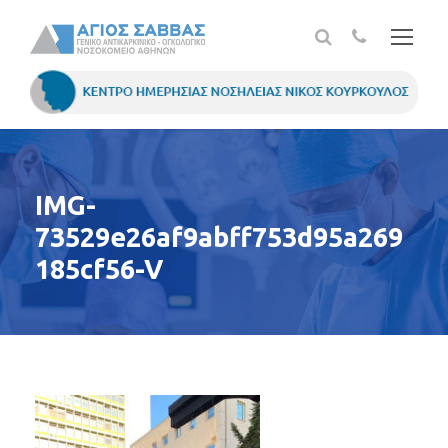
IMG-
73529e26af9abff753d95a269
185cf56-V