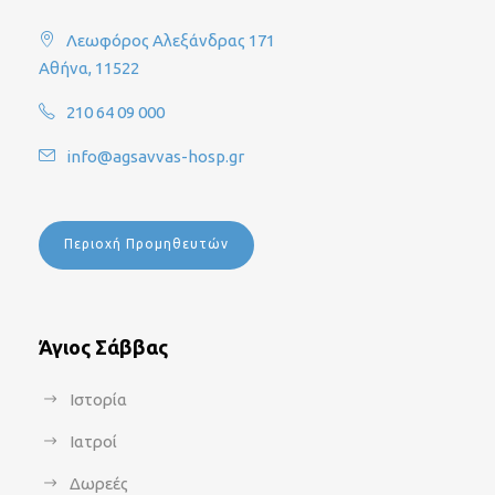
Λεωφόρος Αλεξάνδρας 171
Αθήνα, 11522
210 64 09 000
info@agsavvas-hosp.gr
Περιοχή Προμηθευτών
Άγιος Σάββας
Ιστορία
Ιατροί
Δωρεές