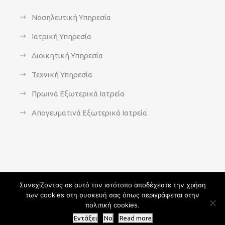
Νοσηλευτική Υπηρεσία
Ιατρική Υπηρεσία
Διοικητική Υπηρεσία
Τεχνική Υπηρεσία
Πρωινά Εξωτερικά Ιατρεία
Απογευματινά Εξωτερικά Ιατρεία
Συνεχίζοντας σε αυτό τον ιστότοπο αποδέχεστε την χρήση
των cookies στη συσκευή σας όπως περιγράφεται στην
Copyright 2021 - agsavvas-hosp.gr - All Rights Reserved | An
πολιτική cookies.
Optisoft
Web-Creation powered by
Afternet
Εντάξει
No
Read more