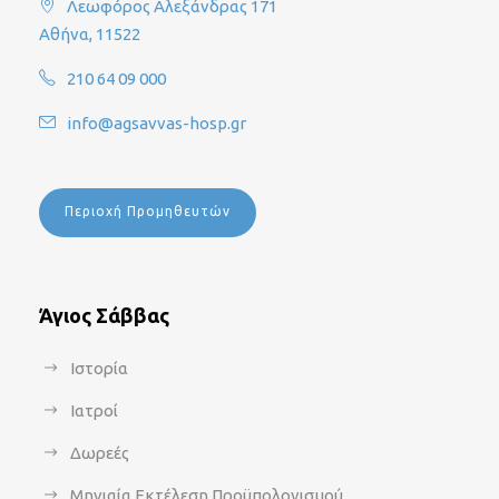
Λεωφόρος Αλεξάνδρας 171
Αθήνα, 11522
210 64 09 000
info@agsavvas-hosp.gr
Περιοχή Προμηθευτών
Άγιος Σάββας
Ιστορία
Ιατροί
Δωρεές
Μηνιαία Εκτέλεση Προϋπολογισμού