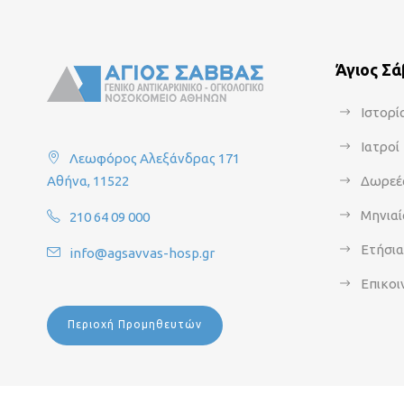
Άγιος Σ
Ιστορί
Ιατροί
Λεωφόρος Αλεξάνδρας 171
Αθήνα, 11522
Δωρεέ
Μηνιαί
210 64 09 000
Ετήσι
info@agsavvas-hosp.gr
Επικοι
Περιοχή Προμηθευτών