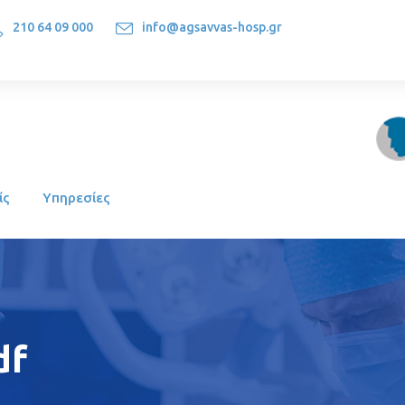
210 64 09 000
info@agsavvas-hosp.gr
1522, Athens-Greece
ίς
Υπηρεσίες
df