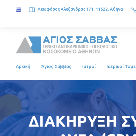
Λεωφόρος Αλεξάνδρας 171, 11522, Αθήνα
SAINT SAVVAS ONCOLOGY HOSPITAL, Alexandras Ave. 171, 1
Αρχική
Άγιος Σάββας
Ιατροί
Ιατρικοί Τομε
ΔΙΑΚΗΡΥΞΗ Σ