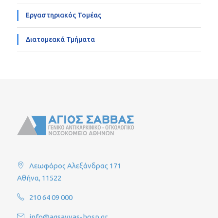
Εργαστηριακός Τομέας
Διατομεακά Τμήματα
Λεωφόρος Αλεξάνδρας 171
Αθήνα, 11522
210 64 09 000
info@agsavvas-hosp.gr