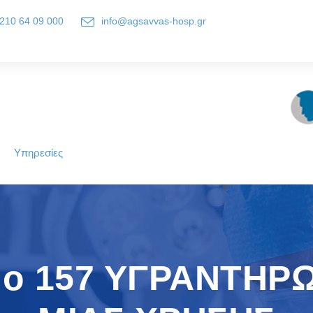
210 64 09 000
info@agsavvas-hosp.gr
 11522, Athens-Greece
Υπηρεσίες
Νο 157 ΥΓΡΑΝΤΗΡ