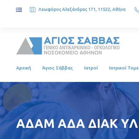
Λεωφόρος Αλεξάνδρας 171, 11522, Αθήνα
SAINT SAVVAS ONCOLOGY HOSPITAL, Alexandras Ave. 171, 1
Αρχική
Άγιος Σάββας
Ιατροί
Ιατρικοί Τομε
ΑΔΑΜ ΑΔΑ ΔΙΑΚ YΛΙΚ