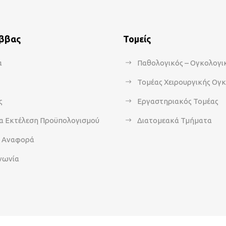
άββας
Τομείς
α
Παθολογικός – Ογκολογι
Τομέας Χειρουργικής Ογ
ς
Εργαστηριακός Τομέας
α Εκτέλεση Προϋπολογισμού
Διατομεακά Τμήματα
α Αναφορά
νωνία