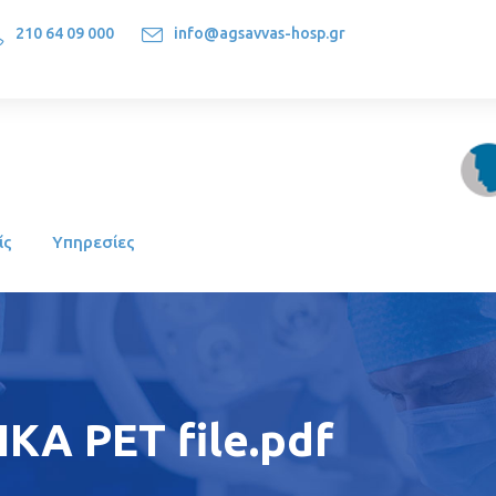
210 64 09 000
info@agsavvas-hosp.gr
1522, Athens-Greece
ίς
Υπηρεσίες
Α PET file.pdf