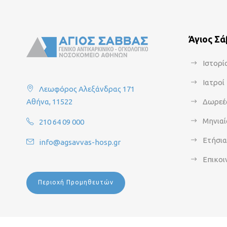
Άγιος Σ
Ιστορί
Ιατροί
Λεωφόρος Αλεξάνδρας 171
Αθήνα, 11522
Δωρεέ
Μηνιαί
210 64 09 000
Ετήσι
info@agsavvas-hosp.gr
Επικοι
Περιοχή Προμηθευτών