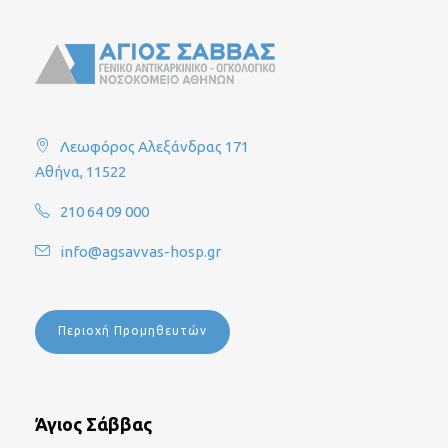
Λεωφόρος Αλεξάνδρας 171
Αθήνα, 11522
210 64 09 000
info@agsavvas-hosp.gr
Περιοχή Προμηθευτών
Άγιος Σάββας