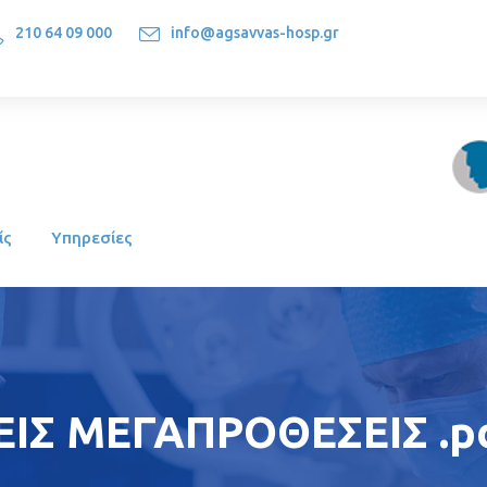
210 64 09 000
info@agsavvas-hosp.gr
1522, Athens-Greece
ίς
Υπηρεσίες
ΙΣ ΜΕΓΑΠΡΟΘΕΣΕΙΣ .p