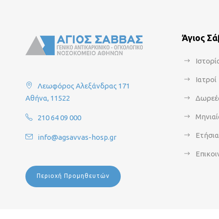
Άγιος Σ
Ιστορί
Ιατροί
Λεωφόρος Αλεξάνδρας 171
Αθήνα, 11522
Δωρεέ
Μηνιαί
210 64 09 000
Ετήσι
info@agsavvas-hosp.gr
Επικοι
Περιοχή Προμηθευτών