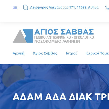
Λεωφόρος Αλεξάνδρας 171, 11522, Αθήνα
SAINT SAVVAS ONCOLOGY HOSPITAL, Alexandras Ave. 171, 1
Αρχική
Άγιος Σάββας
Ιατροί
Ιατρικοί Τομε
AΔΑΜ ΑΔΑ ΔΙΑΚ ΤΡΕ