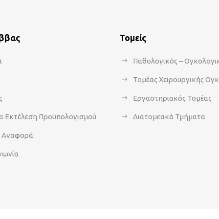
άββας
Τομείς
α
Παθολογικός – Ογκολογι
Τομέας Χειρουργικής Ογ
ς
Εργαστηριακός Τομέας
α Εκτέλεση Προϋπολογισμού
Διατομεακά Τμήματα
α Αναφορά
νωνία