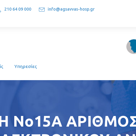
210 64 09 000
info@agsavvas-hosp.gr
1522, Athens-Greece
ίς
Υπηρεσίες
Υ Ξ Η Νο15Α ΑΡΙΘΜ