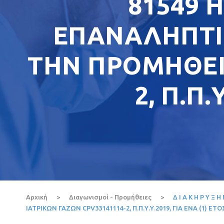
81549 
ΕΠΑΝΑΛΗΠΤΙΚ
ΤΗΝ ΠΡΟΜΗΘΕΙΑ
2, Π.Π.
Αρχική
>
Διαγωνισμοί - Προμήθειες
>
Δ Ι Α Κ Η Ρ Υ
ΙΑΤΡΙΚΩΝ ΓΑΖΩΝ CPV33141114-2, Π.Π.Υ.Υ.2019, ΓΙΑ ΕΝΑ (1) ΕΤΟ