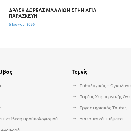
ΔΡΑΣΗ ΔΩΡΕΑΣ ΜΑΛΛΙΩΝ ΣΤΗΝ ΑΓΙΑ
ΠΑΡΑΣΚΕΥΗ
5 Ιουνίου, 2026
άββας
Τομείς
α
Παθολογικός – Ογκολογι
Τομέας Χειρουργικής Ογ
ς
Εργαστηριακός Τομέας
α Εκτέλεση Προϋπολογισμού
Διατομεακά Τμήματα
α Αναφορά