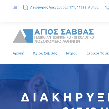
Λεωφόρος Αλεξάνδρας 171, 11522, Αθήνα
SAINT SAVVAS ONCOLOGY HOSPITAL, Alexandras Ave. 171, 1
Αρχική
Άγιος Σάββας
Ιατροί
Ιατρικοί Τομε
Δ Ι Α Κ Η Ρ 