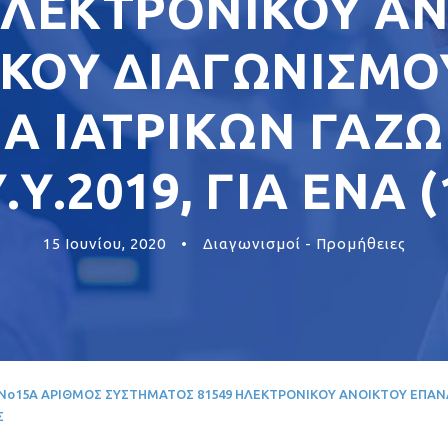
ΗΛΕΚΤΡΟΝΙΚΟΥ Α
ΟΥ ΔΙΑΓΩΝΙΣΜΟΥ
 ΙΑΤΡΙΚΩΝ ΓΑΖΩ
Υ.Υ.2019, ΓΙΑ ΕΝΑ 
15 Ιουνίου, 2020
•
Διαγωνισμοί - Προμήθειες
 Ξ Η Νο15Α ΑΡΙΘΜΟΣ ΣΥΣΤΗΜΑΤΟΣ 81549 ΗΛΕΚΤΡΟΝΙΚΟΥ ΑΝΟΙΚΤΟΥ ΕΠ
Σ