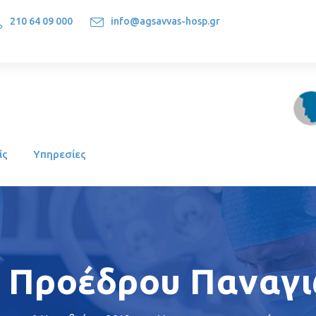
210 64 09 000
info@agsavvas-hosp.gr
1522, Athens-Greece
ίς
Υπηρεσίες
 Προέδρου Παναγι