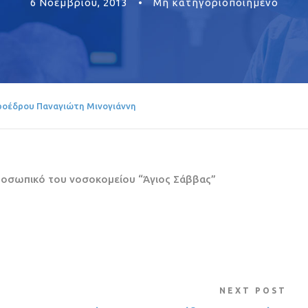
6 Νοεμβρίου, 2013
•
Μη κατηγοριοποιημένο
οέδρου Παναγιώτη Μινογιάννη
ροσωπικό του νοσοκομείου “Άγιος Σάββας”
NEXT POST