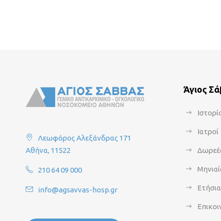
Άγιος Σ
Ιστορί
Ιατροί
Λεωφόρος Αλεξάνδρας 171
Αθήνα, 11522
Δωρεέ
Μηνιαί
210 64 09 000
Ετήσι
info@agsavvas-hosp.gr
Επικοι