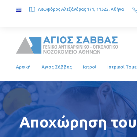
Λεωφόρος Αλεξάνδρας 171, 11522, Αθήνα
SAINT SAVVAS ONCOLOGY HOSPITAL, Alexandras Ave. 171, 1
Αρχική
Άγιος Σάββας
Ιατροί
Ιατρικοί Τομε
Αποχώρηση του