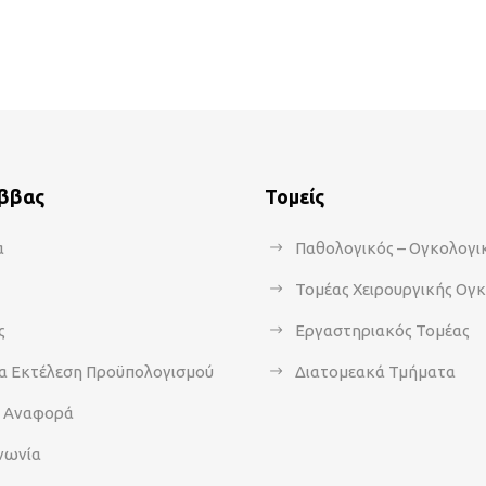
άββας
Τομείς
α
Παθολογικός – Ογκολογι
Τομέας Χειρουργικής Ογ
ς
Εργαστηριακός Τομέας
α Εκτέλεση Προϋπολογισμού
Διατομεακά Τμήματα
α Αναφορά
νωνία