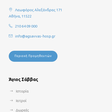
Λεωφόρος Αλεξάνδρας 171
Αθήνα, 11522
210 64 09 000
info@agsavvas-hosp.gr
Περιοχή Προμηθευτών
Άγιος Σάββας
Ιστορία
Ιατροί
Δωρεές