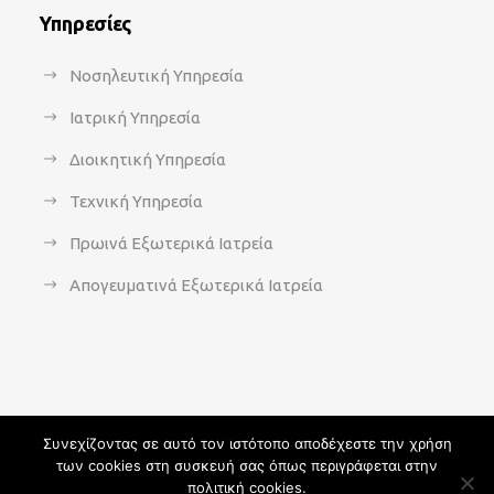
Υπηρεσίες
Νοσηλευτική Υπηρεσία
Ιατρική Υπηρεσία
Διοικητική Υπηρεσία
Τεχνική Υπηρεσία
Πρωινά Εξωτερικά Ιατρεία
Απογευματινά Εξωτερικά Ιατρεία
Συνεχίζοντας σε αυτό τον ιστότοπο αποδέχεστε την χρήση
των cookies στη συσκευή σας όπως περιγράφεται στην
Copyright 2021 - agsavvas-hosp.gr - All Rights Reserved | An
πολιτική cookies.