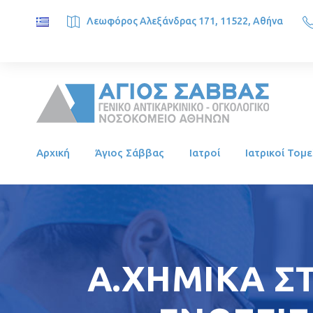
Λεωφόρος Αλεξάνδρας 171, 11522, Αθήνα
SAINT SAVVAS ONCOLOGY HOSPITAL, Alexandras Ave. 171, 1
Αρχική
Άγιος Σάββας
Ιατροί
Ιατρικοί Τομε
Α.ΧΗΜΙΚΑ Σ