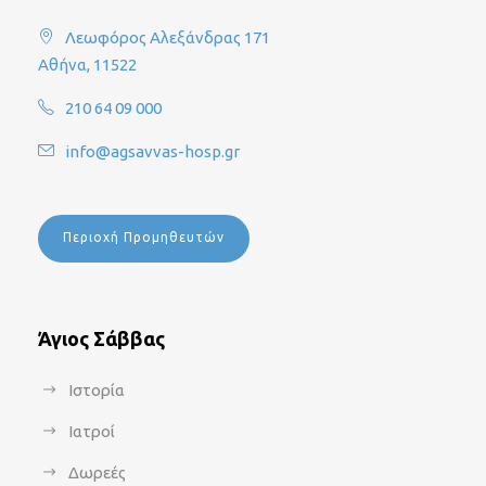
Λεωφόρος Αλεξάνδρας 171
Αθήνα, 11522
210 64 09 000
info@agsavvas-hosp.gr
Περιοχή Προμηθευτών
Άγιος Σάββας
Ιστορία
Ιατροί
Δωρεές