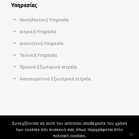
Υπηρεσίες
Νοσηλευτική Υπηρεσία
Ιατρική Υπηρεσία
Διοικητική Υπηρεσία
Τεχνική Υπηρεσία
Πρωινά Εξωτερικά Ιατρεία
Απογευματινά Εξωτερικά Ιατρεία
Συνεχίζοντας σε αυτό τον ιστότοπο αποδέχεστε την χρήση
των cookies στη συσκευή σας όπως περιγράφεται στην
Copyright 2021 - agsavvas-hosp.gr - All Rights Reserved | An
πολιτική cookies.