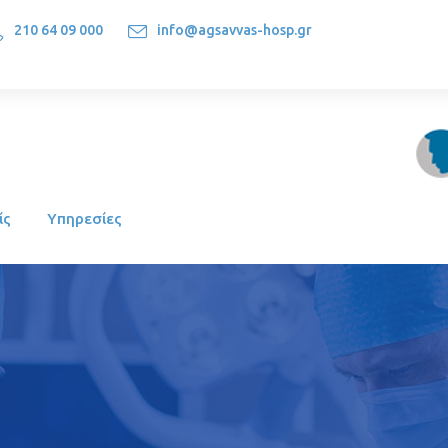
210 64 09 000
info@agsavvas-hosp.gr
1522, Athens-Greece
ίς
Υπηρεσίες