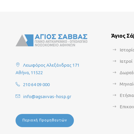
Άγιος Σ
Ιστορί
Ιατροί
Λεωφόρος Αλεξάνδρας 171
Αθήνα, 11522
Δωρεέ
Μηνιαί
210 64 09 000
Ετήσι
info@agsavvas-hosp.gr
Επικοι
Περιοχή Προμηθευτών