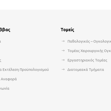
άββας
Τομείς
α
Παθολογικός – Ογκολογι
Τομέας Χειρουργικής Ογ
ς
Εργαστηριακός Τομέας
α Εκτέλεση Προϋπολογισμού
Διατομεακά Τμήματα
α Αναφορά
νωνία