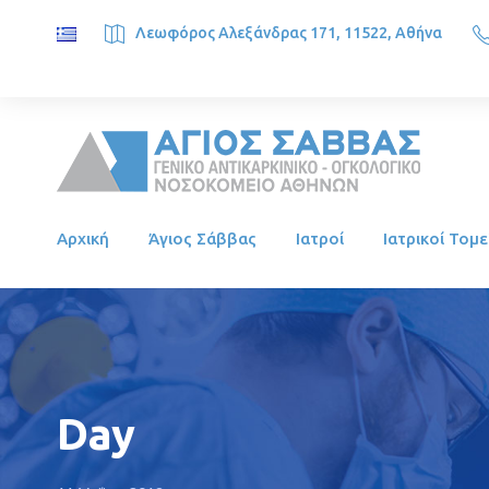
Λεωφόρος Αλεξάνδρας 171, 11522, Αθήνα
SAINT SAVVAS ONCOLOGY HOSPITAL, Alexandras Ave. 171, 1
Αρχική
Άγιος Σάββας
Ιατροί
Ιατρικοί Τομε
Day